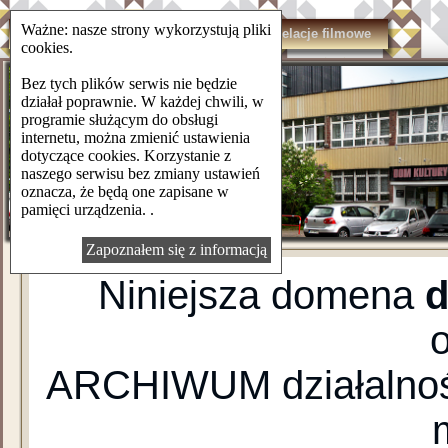
Ważne: nasze strony wykorzystują pliki
domkulturylsm.pl
Kontakt
Relacje filmowe
cookies.
Bez tych plików serwis nie będzie
działał poprawnie. W każdej chwili, w
programie służącym do obsługi
internetu, można zmienić ustawienia
dotyczące cookies. Korzystanie z
naszego serwisu bez zmiany ustawień
oznacza, że będą one zapisane w
pamięci urządzenia. .
Zapoznałem się z informacją
Niniejsza domena
d
ARCHIWUM działalnośc