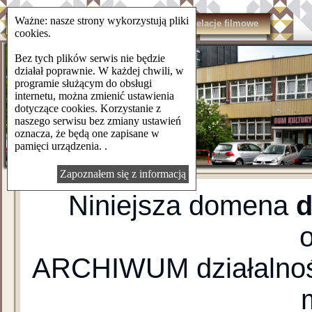
Ważne: nasze strony wykorzystują pliki
domkulturylsm.pl
Kontakt
Relacje filmowe
cookies.
Bez tych plików serwis nie będzie
działał poprawnie. W każdej chwili, w
programie służącym do obsługi
internetu, można zmienić ustawienia
dotyczące cookies. Korzystanie z
naszego serwisu bez zmiany ustawień
oznacza, że będą one zapisane w
pamięci urządzenia. .
Zapoznałem się z informacją
Niniejsza domena
d
ARCHIWUM działalnośc