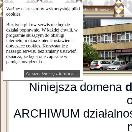
Ważne: nasze strony wykorzystują pliki
domkulturylsm.pl
Kontakt
Relacje filmowe
cookies.
Bez tych plików serwis nie będzie
działał poprawnie. W każdej chwili, w
programie służącym do obsługi
internetu, można zmienić ustawienia
dotyczące cookies. Korzystanie z
naszego serwisu bez zmiany ustawień
oznacza, że będą one zapisane w
pamięci urządzenia. .
Zapoznałem się z informacją
Niniejsza domena
d
ARCHIWUM działalnośc