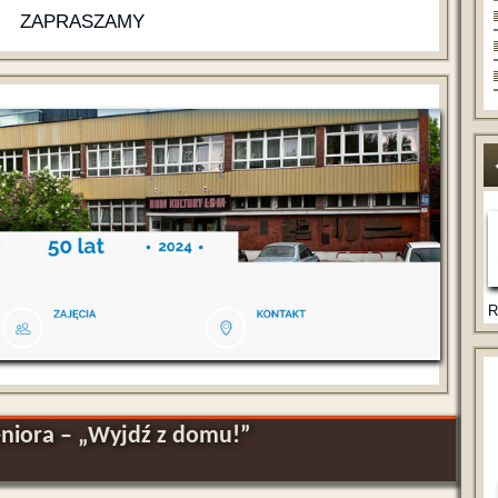
ZAPRASZAMY
R
eniora – „Wyjdź z domu!”