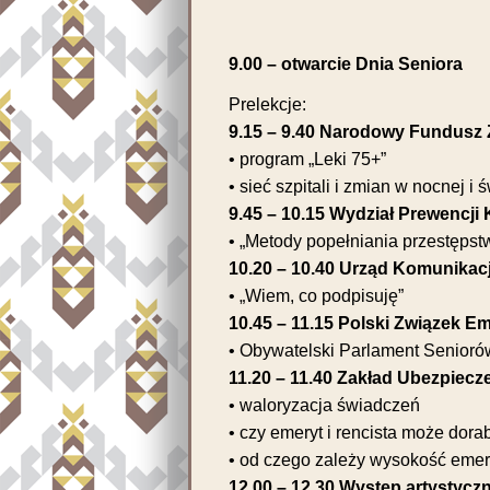
9.00 – otwarcie Dnia Seniora
Prelekcje:
9.15 – 9.40 Narodowy Fundusz
• program „Leki 75+”
• sieć szpitali i zmian w nocnej i
9.45 – 10.15 Wydział Prewencji
• „Metody popełniania przestępst
10.20 – 10.40 Urząd Komunikacj
• „Wiem, co podpisuję”
10.45 – 11.15 Polski Związek E
• Obywatelski Parlament Seniorów
11.20 – 11.40 Zakład Ubezpiec
• waloryzacja świadczeń
• czy emeryt i rencista może dora
• od czego zależy wysokość emer
12.00 – 12.30 Występ artystyc