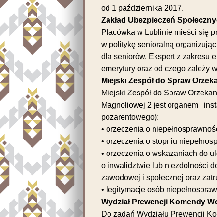
od 1 października 2017.
Zakład Ubezpieczeń Społecznyc
Placówka w Lublinie mieści się p
w politykę senioralną organizując
dla seniorów. Ekspert z zakresu e
emerytury oraz od czego zależy 
Miejski Zespół do Spraw Orzek
Miejski Zespół do Spraw Orzekani
Magnoliowej 2 jest organem I ins
pozarentowego):
• orzeczenia o niepełnosprawności
• orzeczenia o stopniu niepełnosp
• orzeczenia o wskazaniach do ul
o inwalidztwie lub niezdolności do
zawodowej i społecznej oraz zat
• legitymacje osób niepełnospra
Wydział Prewencji Komendy Woj
Do zadań Wydziału Prewencji Kom