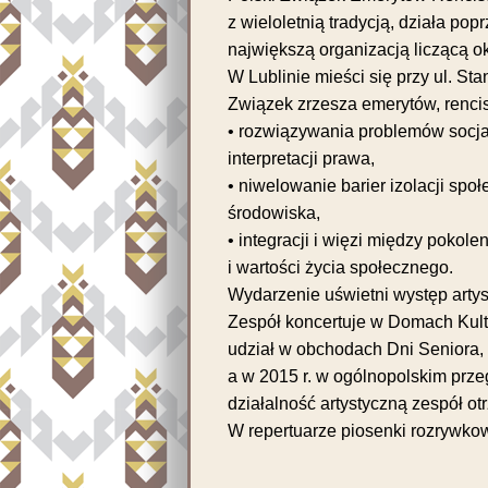
z wieloletnią tradycją, działa po
największą organizacją liczącą ok
W Lublinie mieści się przy ul. St
Związek zrzesza emerytów, rencis
• rozwiązywania problemów socjal
interpretacji prawa,
• niwelowanie barier izolacji spo
środowiska,
• integracji i więzi między pokol
i wartości życia społecznego.
Wydarzenie uświetni występ artys
Zespół koncertuje w Domach Kult
udział w obchodach Dni Seniora,
a w 2015 r. w ogólnopolskim prz
działalność artystyczną zespół o
W repertuarze piosenki rozrywko