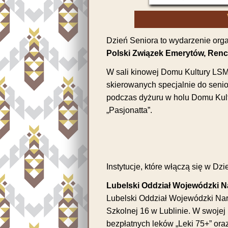
Dzień Seniora to wydarzenie or
Polski Związek Emerytów, Renci
W sali kinowej Domu Kultury LS
skierowanych specjalnie do senio
podczas dyżuru w holu Domu Kultu
„Pasjonatta”.
Instytucje, które włączą się w Dz
Lubelski Oddział Wojewódzki 
Lubelski Oddział Wojewódzki Na
Szkolnej 16 w Lublinie. W swojej
bezpłatnych leków „Leki 75+” ora