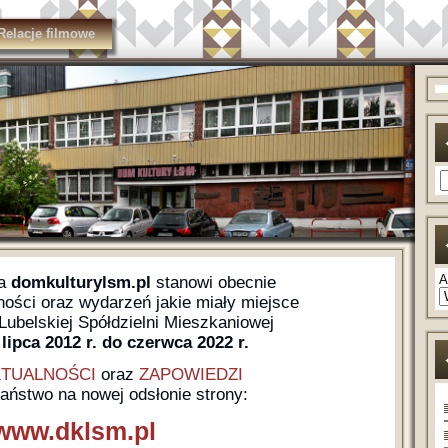
Relacje filmowe
A
na
domkulturylsm.pl
stanowi obecnie
ści oraz wydarzeń jakie miały miejsce
ubelskiej Spółdzielni Mieszkaniowej
lipca 2012 r. do czerwca 2022 r.
TUALNOŚCI
oraz
ZAPOWIEDZI
Państwo na nowej odsłonie strony:
www.dklsm.pl