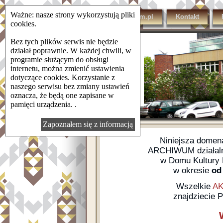
Ważne: nasze strony wykorzystują pliki
domkulturylsm.pl
Kontakt
cookies.
Bez tych plików serwis nie będzie
działał poprawnie. W każdej chwili, w
programie służącym do obsługi
internetu, można zmienić ustawienia
dotyczące cookies. Korzystanie z
naszego serwisu bez zmiany ustawień
oznacza, że będą one zapisane w
pamięci urządzenia. .
Zapoznałem się z informacją
Niniejsza dome
ARCHIWUM działalno
w Domu Kultury L
w okresie
od 
Wszelkie
AK
znajdziecie 