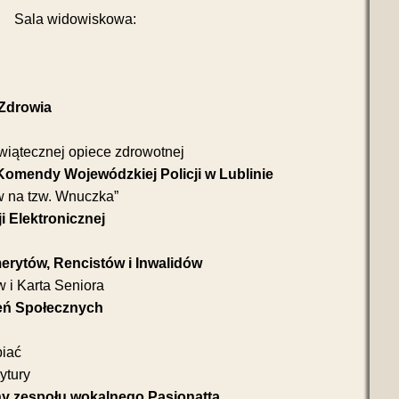
Sala widowiskowa:
 Zdrowia
 świątecznej opiece zdrowotnej
 Komendy Wojewódzkiej Policji w Lublinie
w na tzw. Wnuczka”
i Elektronicznej
merytów, Rencistów i Inwalidów
 i Karta Seniora
zeń Społecznych
biać
ytury
zny zespołu wokalnego Pasjonatta