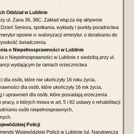
h Oddział w Lublinie
rzy ul. Zana 36, 38C. Zakład włącza się aktywnie
 Dzień Seniora, spotkania, wykłady i punkty poradnictwa
merytur opowie o: waloryzacji emerytur, o dorabianiu do
wysokość świadczenia.
ania o Niepełnosprawności w Lublinie
a o Niepełnosprawności w Lublinie z siedzibą przy ul.
tancji wydającym (w ramach orzecznictwa
 dla osób, które nie ukończyły 16 roku życia,
rawności dla osób, które ukończyły 16 rok życia,
g i uprawnień dla osób, które posiadają orzeczenia
 pracy, o których mowa w art. 5 i 62 ustawy o rehabilitacji
rudnianiu osób niepełnosprawnych,
wnych.
ewódzkiej Policji
endy Wojewódzkiej Policji w Lublinie (ul. Narutowicza