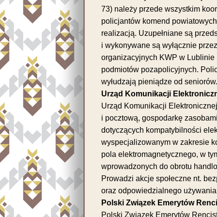
73) należy przede wszystkim ko
policjantów komend powiatowych (
realizacją. Uzupełniane są prze
i wykonywane są wyłącznie przez
organizacyjnych KWP w Lublinie i
podmiotów pozapolicyjnych. Polic
wyłudzają pieniądze od seniorów
Urząd Komunikacji Elektronicz
Urząd Komunikacji Elektronicznej
i pocztową, gospodarkę zasobami
dotyczących kompatybilności ele
wyspecjalizowanym w zakresie ko
pola elektromagnetycznego, w ty
wprowadzonych do obrotu handl
Prowadzi akcje społeczne nt. be
oraz odpowiedzialnego używania 
Polski Związek Emerytów Renci
Polski Związek Emerytów Rencist