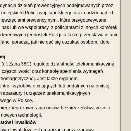
ordynacja działań prewencyjnych podejmowanych przez
miejskich) Policji woj. lubelskiego oraz nadzór nad ich
dsięwzięciami prewencyjnymi, które przygotowywane
 nas lub we współpracy z policjantami z innych komórek
 terenowych jednostek Policji, a także przedstawicielami
janci poradzą, jak nie dać się oszukać osobom, które
.
nej
 (ul. Zana 38C) reguluje działalność telekomunikacyjną
 częstotliwości oraz kontrolę spełniania wymagań
ktromagnetycznej. Jest także organem
ntroli wyrobów emitujących lub podatnych na emisję
m aparatury i urządzeń telekomunikacyjnych
owego w Polsce.
zpiecznego zawierania umów, bezpieczeństwa w sieci
nowych technologii.
stów i Inwalidów
ów i Inwalidów jest organizacją pozarządową