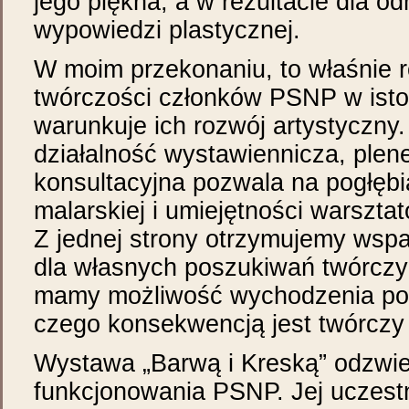
jego piękna, a w rezultacie dla o
wypowiedzi plastycznej.
W moim przekonaniu, to właśnie 
twórczości członków PSNP w isto
warunkuje ich rozwój artystyczn
działalność wystawiennicza, plen
konsultacyjna pozwala na pogłębi
malarskiej i umiejętności warszta
Z jednej strony otrzymujemy wsp
dla własnych poszukiwań twórczyc
mamy możliwość wychodzenia poz
czego konsekwencją jest twórczy 
Wystawa „Barwą i Kreską” odzwier
funkcjonowania PSNP. Jej uczest