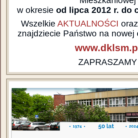
Mieszkaniowej
w okresie
od lipca 2012 r. do 
Wszelkie
AKTUALNOŚCI
ora
znajdziecie Państwo na nowej o
www.dklsm.p
ZAPRASZAMY