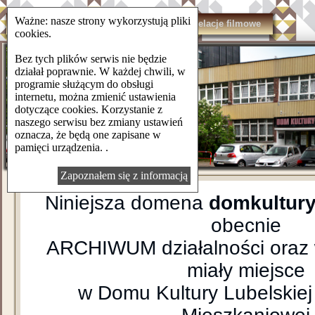
Ważne: nasze strony wykorzystują pliki
domkulturylsm.pl
Kontakt
Relacje filmowe
cookies.
Bez tych plików serwis nie będzie
działał poprawnie. W każdej chwili, w
programie służącym do obsługi
internetu, można zmienić ustawienia
dotyczące cookies. Korzystanie z
naszego serwisu bez zmiany ustawień
oznacza, że będą one zapisane w
pamięci urządzenia. .
Zapoznałem się z informacją
Niniejsza domena
domkultury
obecnie
ARCHIWUM działalności oraz 
miały miejsce
w Domu Kultury Lubelskiej 