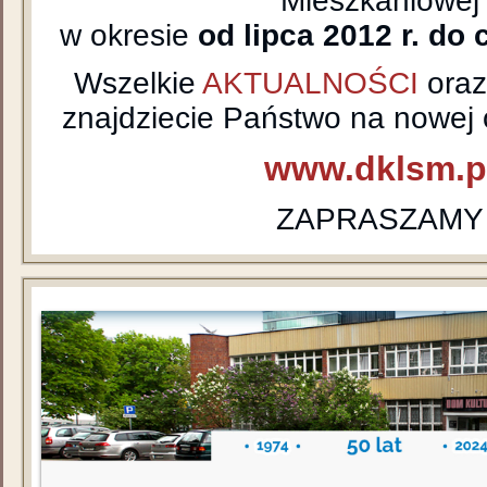
Mieszkaniowej
w okresie
od lipca 2012 r. do 
Wszelkie
AKTUALNOŚCI
ora
znajdziecie Państwo na nowej o
www.dklsm.p
ZAPRASZAMY