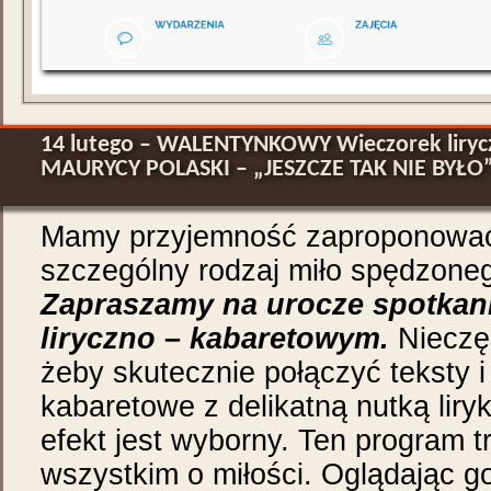
14 lutego – WALENTYNKOWY Wieczorek liryc
MAURYCY POLASKI – „JESZCZE TAK NIE BYŁO
Mamy przyjemność zaproponowa
szczególny rodzaj miło spędzone
Zapraszamy na urocze spotkani
liryczno – kabaretowym.
Nieczęs
żeby skutecznie połączyć teksty i
kabaretowe z delikatną nutką liry
efekt jest wyborny. Ten program t
wszystkim o miłości. Oglądając g