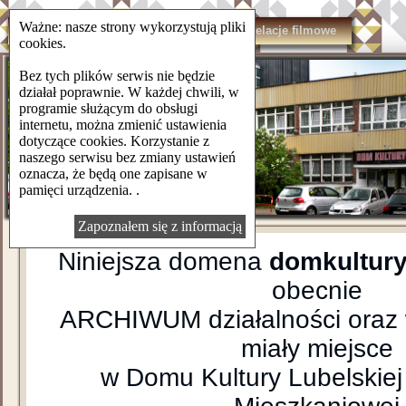
Ważne: nasze strony wykorzystują pliki
domkulturylsm.pl
Kontakt
Relacje filmowe
cookies.
Bez tych plików serwis nie będzie
działał poprawnie. W każdej chwili, w
programie służącym do obsługi
internetu, można zmienić ustawienia
dotyczące cookies. Korzystanie z
naszego serwisu bez zmiany ustawień
oznacza, że będą one zapisane w
pamięci urządzenia. .
Zapoznałem się z informacją
Niniejsza domena
domkultury
obecnie
ARCHIWUM działalności oraz 
miały miejsce
w Domu Kultury Lubelskiej 