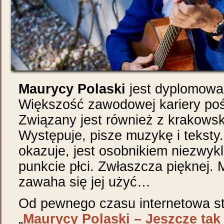
Maurycy Polaski
jest dyplomowa
Większość zawodowej kariery poś
Związany jest również z krakows
Występuje, pisze muzykę i teksty. 
okazuje, jest osobnikiem niezwyk
punkcie płci. Zwłaszcza pięknej. M
zawaha się jej użyć…
Od pewnego czasu internetowa s
„
Maurycy Polaski – Jeszcze tak 