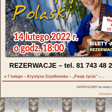
REZERWACJE – tel. 81 743 48 
«
7 lutego – Krystyna Szydłowska – „Pasje życia” –…
ZAPRASZAMY na nową od
Aktualno