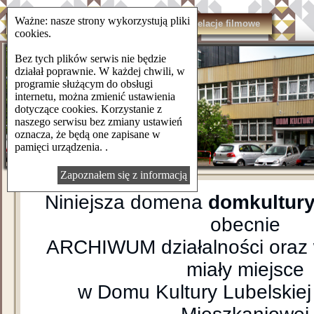
Ważne: nasze strony wykorzystują pliki
domkulturylsm.pl
Kontakt
Relacje filmowe
cookies.
Bez tych plików serwis nie będzie
działał poprawnie. W każdej chwili, w
programie służącym do obsługi
internetu, można zmienić ustawienia
dotyczące cookies. Korzystanie z
naszego serwisu bez zmiany ustawień
oznacza, że będą one zapisane w
pamięci urządzenia. .
Zapoznałem się z informacją
Niniejsza domena
domkultury
obecnie
ARCHIWUM działalności oraz 
miały miejsce
w Domu Kultury Lubelskiej 