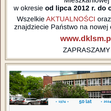
Mieszkaniowej
w okresie
od lipca 2012 r. do 
Wszelkie
AKTUALNOŚCI
ora
znajdziecie Państwo na nowej o
www.dklsm.p
ZAPRASZAMY