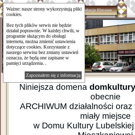
Ważne: nasze strony wykorzystują pliki
domkulturylsm.pl
Kontakt
Relacje filmowe
cookies.
Bez tych plików serwis nie będzie
działał poprawnie. W każdej chwili, w
programie służącym do obsługi
internetu, można zmienić ustawienia
dotyczące cookies. Korzystanie z
naszego serwisu bez zmiany ustawień
oznacza, że będą one zapisane w
pamięci urządzenia. .
Zapoznałem się z informacją
Niniejsza domena
domkultury
obecnie
ARCHIWUM działalności oraz 
miały miejsce
w Domu Kultury Lubelskiej 