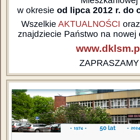
Mieszkaniowej
w okresie
od lipca 2012 r. do 
Wszelkie
AKTUALNOŚCI
ora
znajdziecie Państwo na nowej o
www.dklsm.p
ZAPRASZAMY