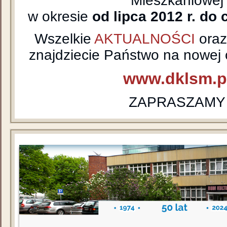
Mieszkaniowej
w okresie
od lipca 2012 r. do 
Wszelkie
AKTUALNOŚCI
ora
znajdziecie Państwo na nowej o
www.dklsm.p
ZAPRASZAMY