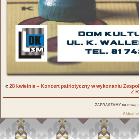
«
28 kwietnia – Koncert patriotyczny w wykonaniu Zespo
Z 
ZAPRASZAMY na nową od
Aktualno