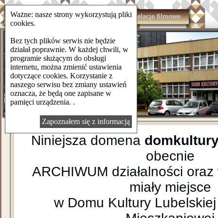
Ważne: nasze strony wykorzystują pliki
domkulturylsm.pl
Kontakt
Relacje filmowe
cookies.
Bez tych plików serwis nie będzie
działał poprawnie. W każdej chwili, w
programie służącym do obsługi
internetu, można zmienić ustawienia
dotyczące cookies. Korzystanie z
naszego serwisu bez zmiany ustawień
oznacza, że będą one zapisane w
pamięci urządzenia. .
Zapoznałem się z informacją
Niniejsza domena
domkultury
obecnie
ARCHIWUM działalności oraz 
miały miejsce
w Domu Kultury Lubelskiej 