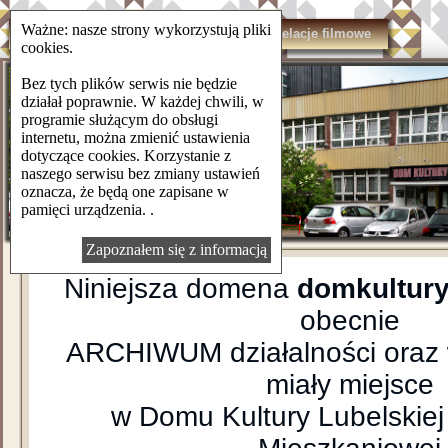
Ważne: nasze strony wykorzystują pliki
domkulturylsm.pl
Kontakt
Relacje filmowe
cookies.
Bez tych plików serwis nie będzie
działał poprawnie. W każdej chwili, w
programie służącym do obsługi
internetu, można zmienić ustawienia
dotyczące cookies. Korzystanie z
naszego serwisu bez zmiany ustawień
oznacza, że będą one zapisane w
pamięci urządzenia. .
Zapoznałem się z informacją
Niniejsza domena
domkultury
obecnie
ARCHIWUM działalności oraz 
miały miejsce
w Domu Kultury Lubelskiej 