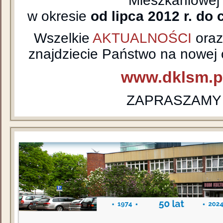
Mieszkaniowej
w okresie
od lipca 2012 r. do 
Wszelkie
AKTUALNOŚCI
ora
znajdziecie Państwo na nowej o
www.dklsm.p
ZAPRASZAMY