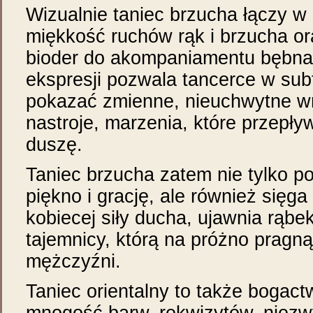
Wizualnie taniec brzucha łączy w 
miękkość ruchów rąk i brzucha or
bioder do akompaniamentu bębna 
ekspresji pozwala tancerce w sub
pokazać zmienne, nieuchwytne wr
nastroje, marzenia, które przepły
duszę.
Taniec brzucha zatem nie tylko p
piękno i grację, ale również sięg
kobiecej siły ducha, ujawnia rąbe
tajemnicy, którą na próżno pragną
mężczyźni.
Taniec orientalny to także bogactw
mnogość barw, rekwizytów, niezw