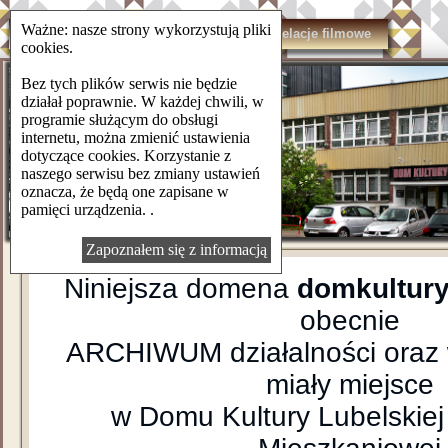
Ważne: nasze strony wykorzystują pliki
domkulturylsm.pl
Kontakt
Relacje filmowe
cookies.
Bez tych plików serwis nie będzie
działał poprawnie. W każdej chwili, w
programie służącym do obsługi
internetu, można zmienić ustawienia
dotyczące cookies. Korzystanie z
naszego serwisu bez zmiany ustawień
oznacza, że będą one zapisane w
pamięci urządzenia. .
Zapoznałem się z informacją
Niniejsza domena
domkultury
obecnie
ARCHIWUM działalności oraz 
miały miejsce
w Domu Kultury Lubelskiej 