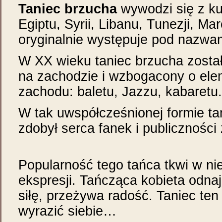
Taniec brzucha
wywodzi się z kul
Egiptu, Syrii, Libanu, Tunezji, Maro
oryginalnie występuje pod nazwa
W XX wieku taniec brzucha zosta
na zachodzie i wzbogacony o el
zachodu: baletu, Jazzu, kabaretu.
W tak uwspółcześnionej formie t
zdobył serca fanek i publiczności 
Popularność tego tańca tkwi w ni
ekspresji. Tańcząca kobieta odna
siłę, przeżywa radość. Taniec ten
wyrazić siebie…