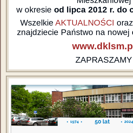
Mieszkaniowej
w okresie
od lipca 2012 r. do 
Wszelkie
AKTUALNOŚCI
ora
znajdziecie Państwo na nowej o
www.dklsm.p
ZAPRASZAMY