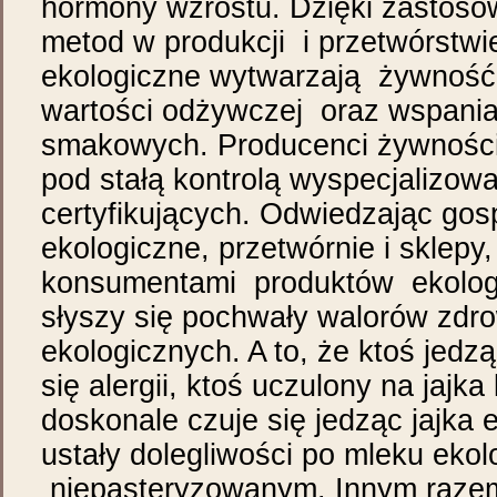
hormony wzrostu. Dzięki zastoso
metod w produkcji i przetwórstw
ekologiczne wytwarzają żywność
wartości odżywczej oraz wspania
smakowych. Producenci żywności
pod stałą kontrolą wyspecjalizow
certyfikujących. Odwiedzając go
ekologiczne, przetwórnie i sklep
konsumentami produktów ekologi
słyszy się pochwały walorów zdr
ekologicznych. A to, że ktoś jed
się alergii, ktoś uczulony na jaj
doskonale czuje się jedząc jajka
ustały dolegliwości po mleku eko
niepasteryzowanym. Innym raz