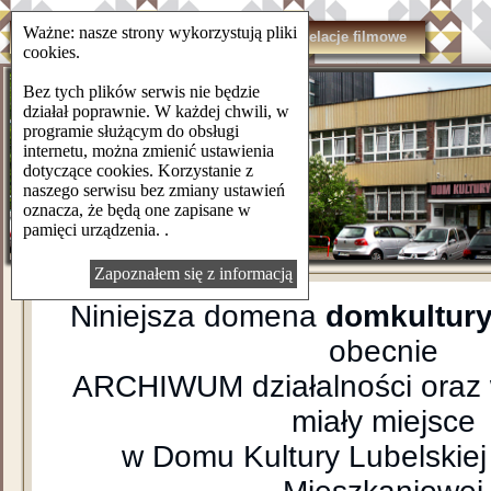
Ważne: nasze strony wykorzystują pliki
domkulturylsm.pl
Kontakt
Relacje filmowe
cookies.
Bez tych plików serwis nie będzie
działał poprawnie. W każdej chwili, w
programie służącym do obsługi
internetu, można zmienić ustawienia
dotyczące cookies. Korzystanie z
naszego serwisu bez zmiany ustawień
oznacza, że będą one zapisane w
pamięci urządzenia. .
Zapoznałem się z informacją
Niniejsza domena
domkultury
obecnie
ARCHIWUM działalności oraz 
miały miejsce
w Domu Kultury Lubelskiej 