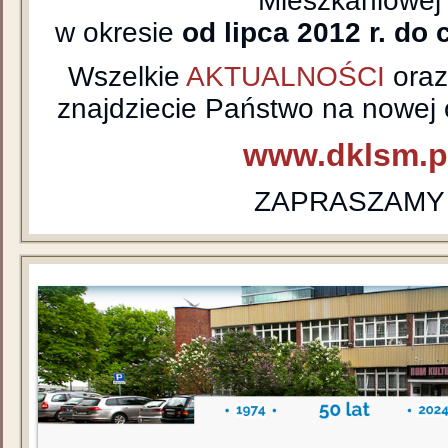
Mieszkaniowej
w okresie
od lipca 2012 r. do 
Wszelkie
AKTUALNOŚCI
ora
znajdziecie Państwo na nowej o
www.dklsm.p
ZAPRASZAMY