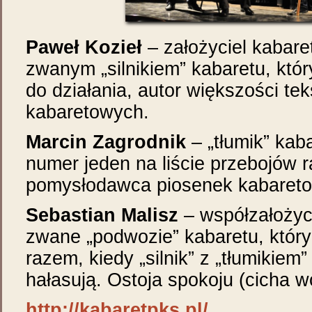
Paweł Kozieł
– założyciel kabare
zwanym „silnikiem” kabaretu, któ
do działania, autor większości te
kabaretowych.
Marcin Zagrodnik
– „tłumik” kaba
numer jeden na liście przebojów 
pomysłodawca piosenek kabaret
Sebastian Malisz
– współzałożyci
zwane „podwozie” kabaretu, któr
razem, kiedy „silnik” z „tłumikiem
hałasują. Ostoja spokoju (cicha w
http://kabaretpks.pl/