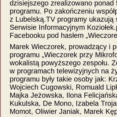
dzisiejszego zrealizowano ponad
programu. Po zakończeniu współ
z Lubelską.TV programy ukazują 
Serwisie Informacyjnym Koziołek.
Facebooku pod hasłem „Wieczorek
Marek Wieczorek, prowadzący i 
programu „Wieczorek przy Mikrofo
wokalistą powyższego zespołu. Z
w programach telewizyjnych na ż
programu były takie osoby jak: K
Wojciech Cugowski, Romuald Lipk
Majka Jeżowska, Ilona Felicjańska
Kukulska, De Mono, Izabela Tro
Momot, Oliwier Janiak, Marek Kę