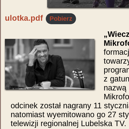
ulotka.pdf
Pobierz
„Wiecz
Mikrof
formac
towarz
progra
z gatu
nazwą 
Mikrofo
odcinek został nagrany 11 styczn
natomiast wyemitowano go 27 sty
telewizji regionalnej Lubelska TV.