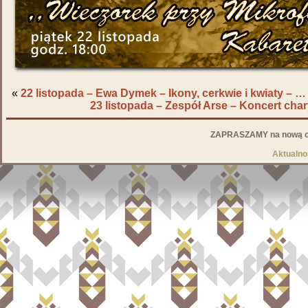
«
22 listopada – Ewa Dymek – Ikony, cerkwie i kwiaty – …
23 listopada – Zespół Arse – Koncert cha
ZAPRASZAMY na nową od
Aktualno