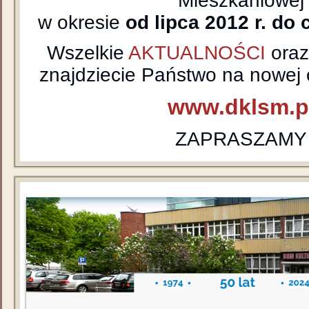
Mieszkaniowej
w okresie
od lipca 2012 r. do 
Wszelkie
AKTUALNOŚCI
ora
znajdziecie Państwo na nowej o
www.dklsm.p
ZAPRASZAMY