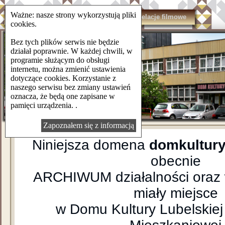
Ważne: nasze strony wykorzystują pliki
domkulturylsm.pl
Kontakt
Relacje filmowe
cookies.
Bez tych plików serwis nie będzie
działał poprawnie. W każdej chwili, w
programie służącym do obsługi
internetu, można zmienić ustawienia
dotyczące cookies. Korzystanie z
naszego serwisu bez zmiany ustawień
oznacza, że będą one zapisane w
pamięci urządzenia. .
Zapoznałem się z informacją
Niniejsza domena
domkultury
obecnie
ARCHIWUM działalności oraz 
miały miejsce
w Domu Kultury Lubelskiej 