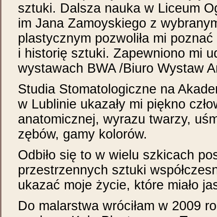
sztuki. Dalsza nauka w Liceum O
im Jana Zamoyskiego z wybranym
plastycznym pozwoliła mi poznać 
i historię sztuki. Zapewniono mi u
wystawach BWA /Biuro Wystaw Ar
Studia Stomatologiczne na Akade
w Lublinie ukazały mi piękno czł
anatomicznej, wyrazu twarzy, uśm
zębów, gamy kolorów.
Odbiło się to w wielu szkicach po
przestrzennych sztuki współczes
ukazać moje życie, które miało ja
Do malarstwa wróciłam w 2009 ro