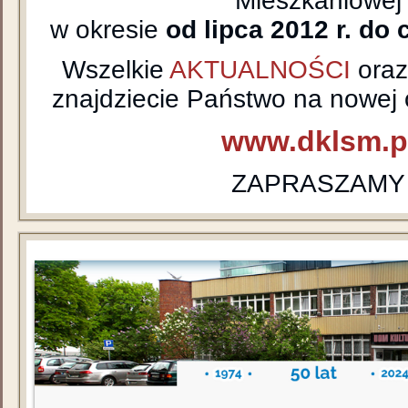
Mieszkaniowej
w okresie
od lipca 2012 r. do 
Wszelkie
AKTUALNOŚCI
ora
znajdziecie Państwo na nowej o
www.dklsm.p
ZAPRASZAMY