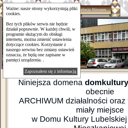
Ważne: nasze strony wykorzystują pliki
domkulturylsm.pl
Kontakt
Relacje filmowe
cookies.
Bez tych plików serwis nie będzie
działał poprawnie. W każdej chwili, w
programie służącym do obsługi
internetu, można zmienić ustawienia
dotyczące cookies. Korzystanie z
naszego serwisu bez zmiany ustawień
oznacza, że będą one zapisane w
pamięci urządzenia. .
Zapoznałem się z informacją
Niniejsza domena
domkultury
obecnie
ARCHIWUM działalności oraz 
miały miejsce
w Domu Kultury Lubelskiej 