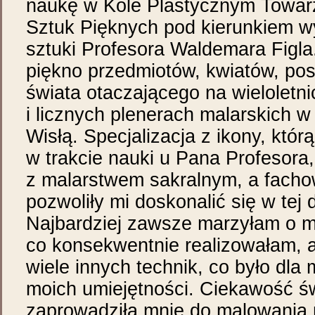
naukę w Kole Plastycznym Towarz
Sztuk Pięknych pod kierunkiem 
sztuki Profesora Waldemara Figla
piękno przedmiotów, kwiatów, post
świata otaczającego na wieloletni
i licznych plenerach malarskich 
Wisłą. Specjalizacja z ikony, któ
w trakcie nauki u Pana Profesora
z malarstwem sakralnym, a fachow
pozwoliły mi doskonalić się w tej 
Najbardziej zawsze marzyłam o m
co konsekwentnie realizowałam, 
wiele innych technik, co było dla
moich umiejętności. Ciekawość św
zaprowadziła mnie do malowania 