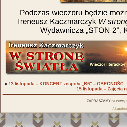
Podczas wieczoru będzie możn
Ireneusz Kaczmarczyk
W stronę
Wydawnicza „STON 2”, K
«
13 listopada – KONCERT zespołu „B6” – OBECNOŚĆ
15 listopada – Zajęcia
ZAPRASZAMY na nową od
Aktualno