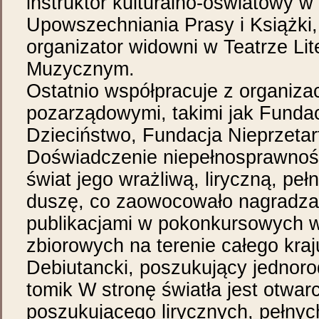
instruktor kulturalno-oświatowy w
Upowszechniania Prasy i Książki,
organizator widowni w Teatrze Lit
Muzycznym.
Ostatnio współpracuje z organiza
pozarządowymi, takimi jak Funda
Dzieciństwo, Fundacja Nieprzetar
Doświadczenie niepełnosprawnośc
świat jego wrażliwą, liryczną, pełną
duszę, co zaowocowało nagradza
publikacjami w pokonkursowych 
zbiorowych na terenie całego kraj
Debiutancki, poszukujący jednorod
tomik W stronę światła jest otwar
poszukującego lirycznych, pełnyc