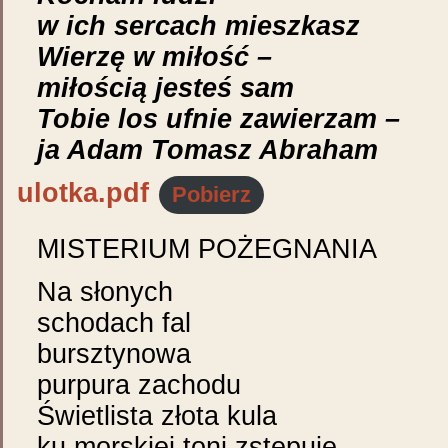
w ich sercach mieszkasz
Wierzę w miłość –
miłością jesteś sam
Tobie los ufnie zawierzam –
ja Adam Tomasz Abraham
ulotka.pdf
Pobierz
MISTERIUM POŻEGNANIA
Na słonych
schodach fal
bursztynowa
purpura zachodu
Świetlista złota kula
ku morskiej toni zstępuje