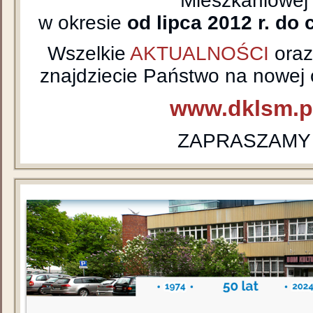
Mieszkaniowej
w okresie
od lipca 2012 r. do 
Wszelkie
AKTUALNOŚCI
ora
znajdziecie Państwo na nowej o
www.dklsm.p
ZAPRASZAMY