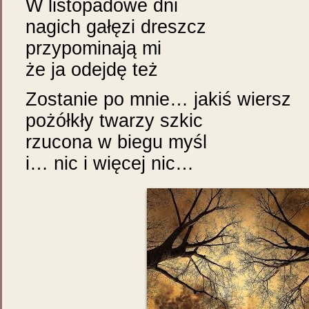
W listopadowe dni
nagich gałęzi dreszcz
przypominają mi
że ja odejdę też
Zostanie po mnie… jakiś wiersz
pożółkły twarzy szkic
rzucona w biegu myśl
i… nic i więcej nic…