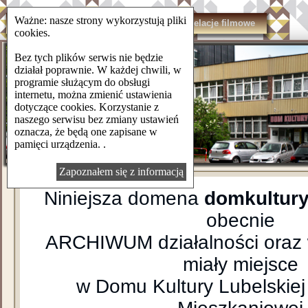
Ważne: nasze strony wykorzystują pliki
domkulturylsm.pl
Kontakt
Relacje filmowe
cookies.
Bez tych plików serwis nie będzie
działał poprawnie. W każdej chwili, w
programie służącym do obsługi
internetu, można zmienić ustawienia
dotyczące cookies. Korzystanie z
naszego serwisu bez zmiany ustawień
oznacza, że będą one zapisane w
pamięci urządzenia. .
Zapoznałem się z informacją
Niniejsza domena
domkultury
obecnie
ARCHIWUM działalności oraz 
miały miejsce
w Domu Kultury Lubelskiej 