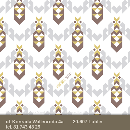
Prowadzenie strony - Marek Dybek
/ Powered by WordPress Platform
ul. Konrada Wallenroda 4a 20-607 Lublin
tel. 81 743 48 29