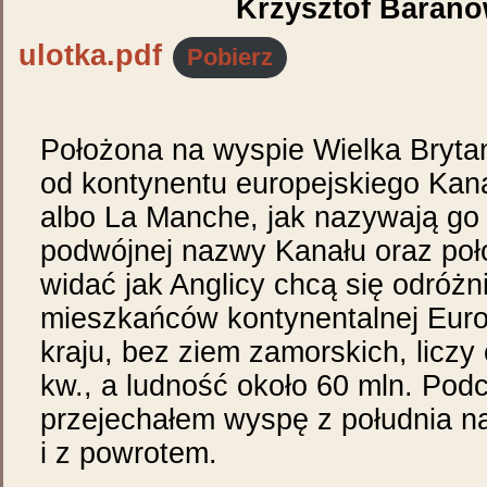
Krzysztof Barano
ulotka.pdf
Pobierz
Położona na wyspie Wielka Brytan
od kontynentu europejskiego Kan
albo La Manche, jak nazywają go F
podwójnej nazwy Kanału oraz poł
widać jak Anglicy chcą się odróżn
mieszkańców kontynentalnej Euro
kraju, bez ziem zamorskich, licz
kw., a ludność około 60 mln. Pod
przejechałem wyspę z południa n
i z powrotem.