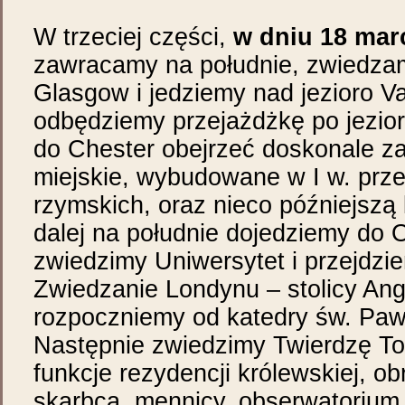
W trzeciej części,
w dniu 18 mar
zawracamy na południe, zwiedza
Glasgow i jedziemy nad jezioro V
odbędziemy przejażdżkę po jezio
do Chester obejrzeć doskonale 
miejskie, wybudowane w I w. prze
rzymskich, oraz nieco późniejszą
dalej na południe dojedziemy do 
zwiedzimy Uniwersytet i przejdzi
Zwiedzanie Londynu – stolicy Anglii
rozpoczniemy od katedry św. Pawł
Następnie zwiedzimy Twierdzę Tow
funkcje rezydencji królewskiej, ob
skarbca, mennicy, obserwatorium,