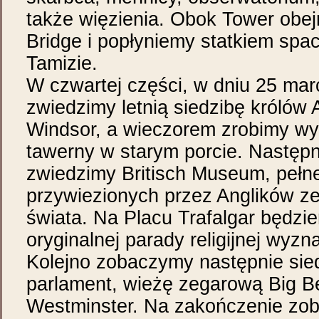
także więzienia. Obok Tower obe
Bridge i popłyniemy statkiem sp
Tamizie.
W czwartej części, w dniu 25 marc
zwiedzimy letnią siedzibę królów A
Windsor, a wieczorem zrobimy wy
tawerny w starym porcie. Następ
zwiedzimy Britisch Museum, peł
przywiezionych przez Anglików ze
świata. Na Placu Trafalgar będz
oryginalnej parady religijnej wy
Kolejno zobaczymy następnie sie
parlament, wieżę zegarową Big 
Westminster. Na zakończenie zo