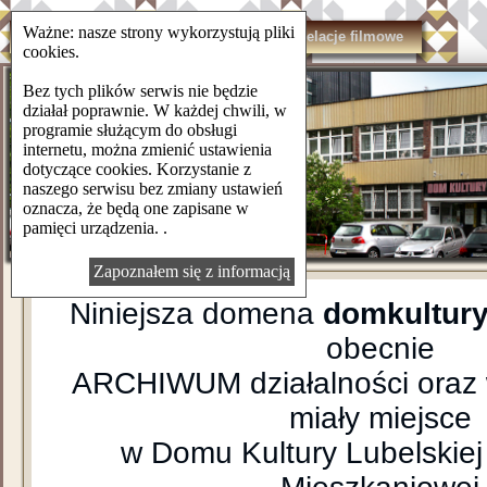
Ważne: nasze strony wykorzystują pliki
domkulturylsm.pl
Kontakt
Relacje filmowe
cookies.
Bez tych plików serwis nie będzie
działał poprawnie. W każdej chwili, w
programie służącym do obsługi
internetu, można zmienić ustawienia
dotyczące cookies. Korzystanie z
naszego serwisu bez zmiany ustawień
oznacza, że będą one zapisane w
pamięci urządzenia. .
Zapoznałem się z informacją
Niniejsza domena
domkultury
obecnie
ARCHIWUM działalności oraz 
miały miejsce
w Domu Kultury Lubelskiej 