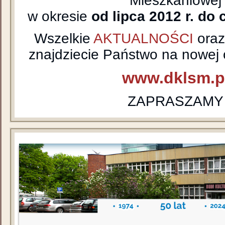
Mieszkaniowej
w okresie
od lipca 2012 r. do 
Wszelkie
AKTUALNOŚCI
ora
znajdziecie Państwo na nowej o
www.dklsm.p
ZAPRASZAMY