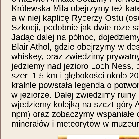
Królewska Mila obejrzymy też kat
a w niej kaplicę Rycerzy Ostu (os
Szkocji, podobnie jak dwie róże s
Jadąc dalej na północ, dojedziem
Blair Athol, gdzie obejrzymy w des
whiskey, oraz zwiedzimy prywatny
jedziemy nad jezioro Loch Ness, o
szer. 1,5 km i głębokości około 20
krainie powstała legenda o potw
w jeziorze. Dalej zwiedzimy ruin
wjedziemy kolejką na szczt góry
npm) oraz zobaczymy wspaniałe 
minerałów i meteorytów w muzeum