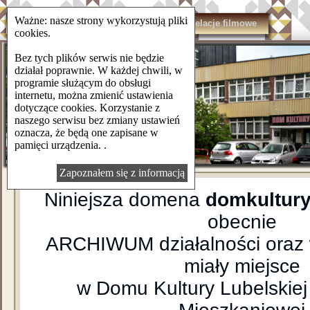
Ważne: nasze strony wykorzystują pliki
domkulturylsm.pl
Kontakt
Relacje filmowe
cookies.
Bez tych plików serwis nie będzie
działał poprawnie. W każdej chwili, w
programie służącym do obsługi
internetu, można zmienić ustawienia
dotyczące cookies. Korzystanie z
naszego serwisu bez zmiany ustawień
oznacza, że będą one zapisane w
pamięci urządzenia. .
Zapoznałem się z informacją
Niniejsza domena
domkultury
obecnie
ARCHIWUM działalności oraz 
miały miejsce
w Domu Kultury Lubelskiej 