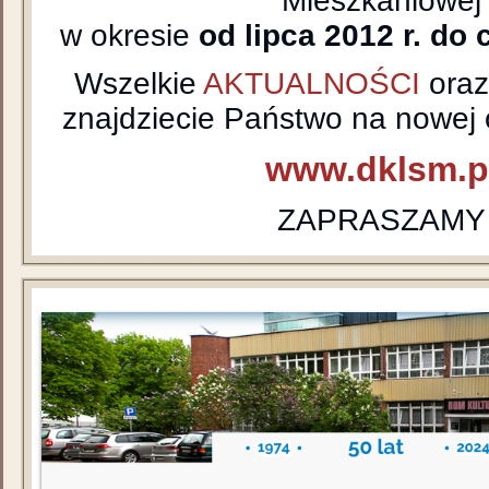
Mieszkaniowej
w okresie
od lipca 2012 r. do 
Wszelkie
AKTUALNOŚCI
ora
znajdziecie Państwo na nowej o
www.dklsm.p
ZAPRASZAMY