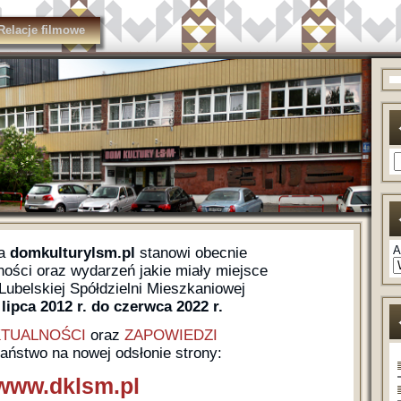
Relacje filmowe
A
na
domkulturylsm.pl
stanowi obecnie
ści oraz wydarzeń jakie miały miejsce
ubelskiej Spółdzielni Mieszkaniowej
lipca 2012 r. do czerwca 2022 r.
TUALNOŚCI
oraz
ZAPOWIEDZI
Państwo na nowej odsłonie strony:
www.dklsm.pl