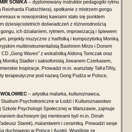
MIR SÓWKA
– dyplomowany instruktor pedagogiki rytmu
 Reinharda Flatischlera), spotkanie z mistrzem gongu
reaux w nowojorskiej kawiarni stało się punktem
m dziesięcioletnich doświadczeń z różnorodnością
gongu, ich działaniem, rytmem, improwizacją i śpiewem
ym, projekty muzyczne z harfistką i kompozytorką Moniką
yryjskim multiinstrumentalistą Bashirem Mirzo i Donem
 CD „Gong Waves” z wokalistką Aldoną Tomczak oraz
ą Moniką Stadler i saksofonistą Jowanem Czerkasem,
mierskie Inspiracje. Prowadzi m.in. warsztaty TaKeTiNy,
erty terapeutyczne pod nazwą Gong Pudża w Polsce,
 WOŁOWIEC
– artystka malarka, kulturoznawca,
 Studium Psychotroniczne w Łodzi i Kulturoznawstwo
 Szkole Psychologii Społecznej w Warszawie, zajmuje
wianiem duchowym (jej mentorami byli m.in. Dinah
Tadeusz Starek), malarstwem i ceramiką. Prowadzi sesje
ia duchowego w Polsce i Austrii. Wspólnie ze