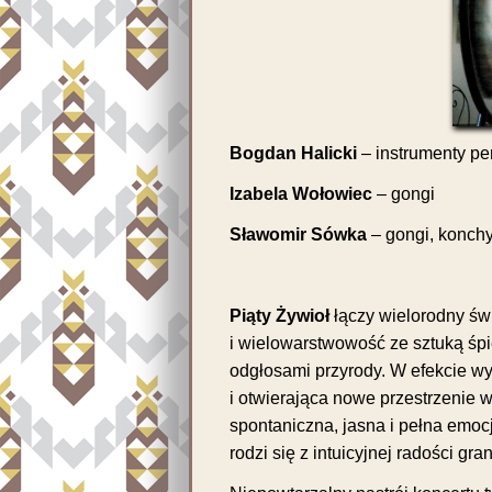
Bogdan Halicki
– instrumenty pe
Izabela Wołowiec
– gongi
Sławomir Sówka
– gongi, konchy
Piąty Żywioł
łączy wielorodny św
i wielowarstwowość ze sztuką śpi
odgłosami przyrody. W efekcie wy
i otwierająca nowe przestrzenie w
spontaniczna, jasna i pełna emocj
rodzi się z intuicyjnej radości gr