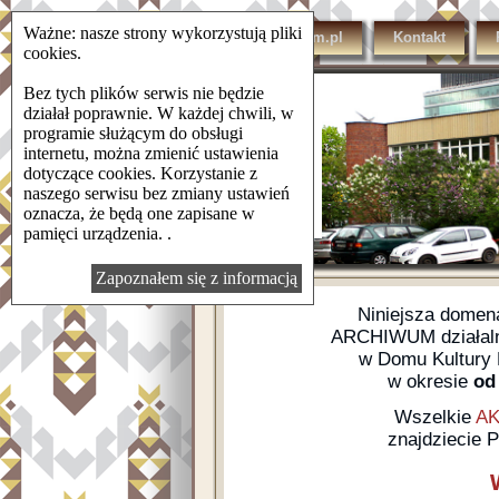
Ważne: nasze strony wykorzystują pliki
domkulturylsm.pl
Kontakt
cookies.
Bez tych plików serwis nie będzie
działał poprawnie. W każdej chwili, w
programie służącym do obsługi
internetu, można zmienić ustawienia
dotyczące cookies. Korzystanie z
naszego serwisu bez zmiany ustawień
oznacza, że będą one zapisane w
pamięci urządzenia. .
Zapoznałem się z informacją
Niniejsza dome
ARCHIWUM działalno
w Domu Kultury L
w okresie
od 
Wszelkie
AK
znajdziecie 