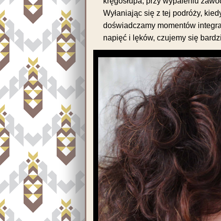
kręgosłupa, przy wypaleniu zaw
Wyłaniając się z tej podróży, kied
doświadczamy momentów integracj
napięć i lęków, czujemy się bardzi