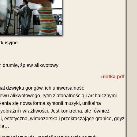
rkusyjne
, drumle, śpiew alikwotowy
ulotka.pdf
iat dźwięku gongów, ich uniwersalność
ewu alikwotowego, rytm z atonalnością i archaicznymi
łania się nowa forma syntonii muzyki, unikalna
yobraźni i wrażliwości. Jest konkretna, ale również
i, estetyczna, wirtuozerska i przekraczające granice, gdyż
ania…