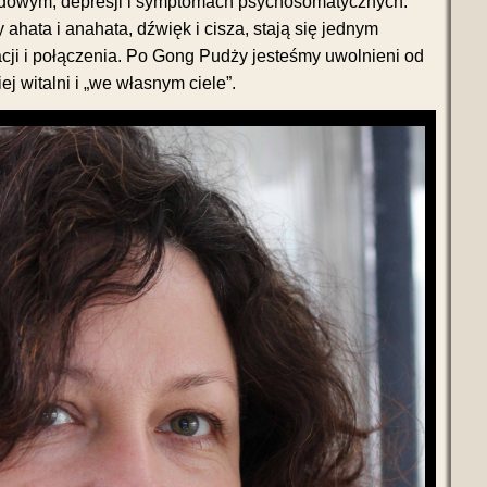
odowym, depresji i symptomach psychosomatycznych.
y ahata i anahata, dźwięk i cisza, stają się jednym
i i połączenia. Po Gong Pudży jesteśmy uwolnieni od
ej witalni i „we własnym ciele”.