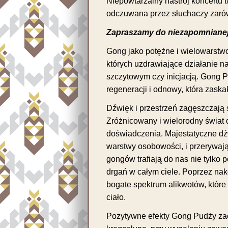
Niepowtarzalny nastrój koncertu 
odczuwana przez słuchaczy zarówn
Zapraszamy do niezapomnianej
Gong jako potężne i wielowarstw
których uzdrawiające działanie n
szczytowym czy inicjacją. Gong 
regeneracji i odnowy, która zask
Dźwięk i przestrzeń zagęszczają 
Zróżnicowany i wielorodny świat
doświadczenia. Majestatyczne dźw
warstwy osobowości, i przerywaj
gongów trafiają do nas nie tylko 
drgań w całym ciele. Poprzez nakł
bogate spektrum alikwotów, które 
ciało.
Pozytywne efekty Gong Pudży za