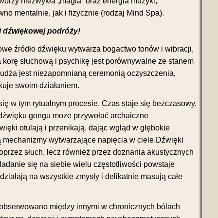
tworzy niezwykła „magia” oraz energia muzyki,
o mentalnie, jak i fizycznie (rodzaj Mind Spa).
 dźwiękowej podróży!
owe źródło dźwięku wytwarza bogactwo tonów i wibracji,
a korę słuchową i psychikę jest porównywalne ze stanem
Pudża jest niezapomnianą ceremonią oczyszczenia,
akuje swoim działaniem.
się w tym rytualnym procesie. Czas staje się bezczasowy.
 dźwięku gongu może przywołać archaiczne
ięki otulają i przenikają, dając wgląd w głębokie
ą mechanizmy wytwarzające napięcia w ciele.Dźwięki
poprzez słuch, lecz również przez doznania akustycznych
adanie się na siebie wielu częstotliwości powstaje
działają na wszystkie zmysły i delikatnie masują całe
obserwowano między innymi w chronicznych bólach