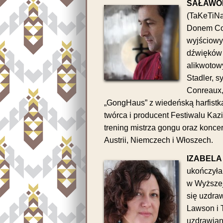
SAŁAWO
(TaKeTiNa
Donem Con
wyjściowy
dźwięków 
alikwotow
Stadler, s
Conreaux,
„GongHaus” z wiedeńską harfistk
twórca i producent Festiwalu Kazi
trening mistrza gongu oraz konc
Austrii, Niemczech i Włoszech.
IZABELA
ukończyła
w Wyższej
się uzdra
Lawson i 
uzdrawian