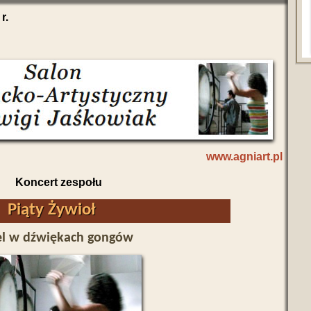
r.
www.agniart.pl
Koncert zespołu
Piąty Żywioł
el w dźwiękach gongów