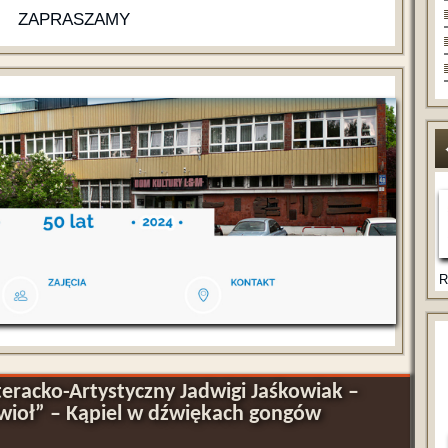
ZAPRASZAMY
R
iteracko-Artystyczny Jadwigi Jaśkowiak –
ywioł” – Kąpiel w dźwiękach gongów