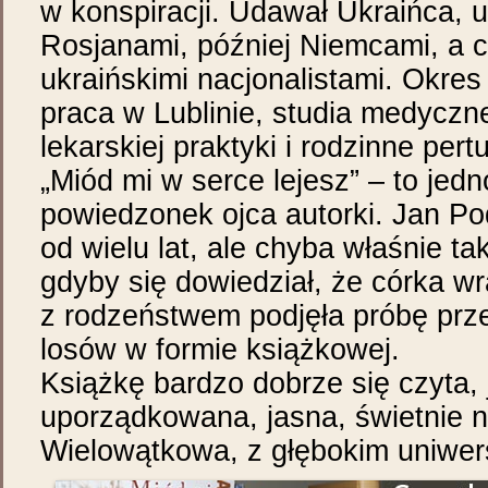
w konspiracji. Udawał Ukraińca, 
Rosjanami, później Niemcami, a c
ukraińskimi nacjonalistami. Okre
praca w Lublinie, studia medyczn
lekarskiej praktyki i rodzinne pert
„Miód mi w serce lejesz” – to jed
powiedzonek ojca autorki. Jan Pod
od wielu lat, ale chyba właśnie ta
gdyby się dowiedział, że córka w
z rodzeństwem podjęła próbę prz
losów w formie książkowej.
Książkę bardzo dobrze się czyta, 
uporządkowana, jasna, świetnie 
Wielowątkowa, z głębokim uniwe