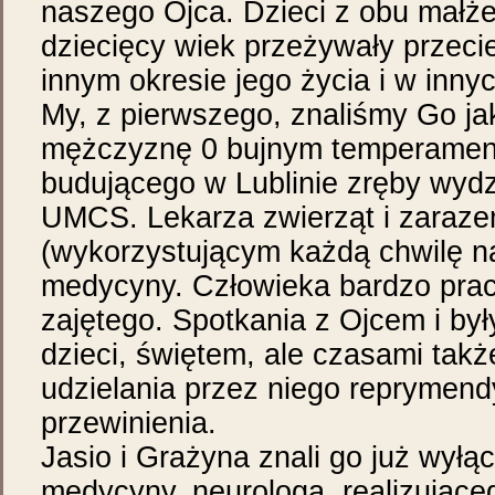
naszego Ojca. Dzieci z obu małż
dziecięcy wiek przeżywały przeci
innym okresie jego życia i w inny
My, z pierwszego, znaliśmy Go j
mężczyznę 0 bujnym temperamenc
budującego w Lublinie zręby wydzi
UMCS. Lekarza zwierząt i zaraz
(wykorzystującym każdą chwilę n
medycyny. Człowieka bardzo praco
zajętego. Spotkania z Ojcem i był
dzieci, świętem, ale czasami takż
udzielania przez niego reprymen
przewinienia.
Jasio i Grażyna znali go już wyłąc
medycyny, neurologa, realizując