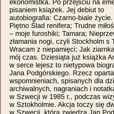
ekonomistka. Po przejściu na emer
pisaniem książek. Jej debiut to
autobiografia: Czarno-biale życie. 
Piętno Ślad renifera; Trudne miłoś
– moje furoshiki; Tamara; Nieprze
złamania nogi, czyli Stockholm s T
Wracam z niepamięci; Jak ziarnka
mój czas. Dziesiąta już książka 
w serce lejesz to nietypowa biograf
Jana Podgórskiego. Rzecz oparta 
wspomnieniach, spisanych dla dz
archiwalnych, nagraniach i notat
w Szwecji w 1985 r., podczas wizy
w Sztokholmie. Akcja toczy się d
w Szwecji, którą zwiedza Jan Podg