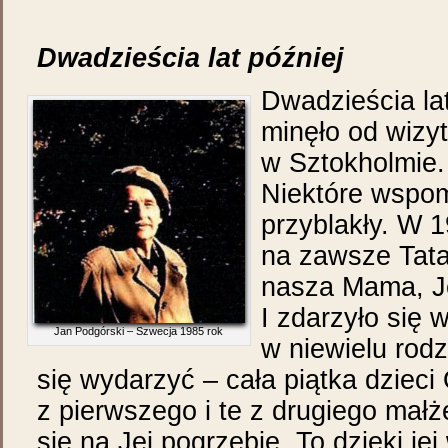
Dwadzieścia lat później
Dwadzieścia lat
minęło od wizyt
w Sztokholmie.
Niektóre wspom
przyblakły. W 
na zawsze Tata
nasza Mama, J
I zdarzyło się 
Jan Podgórski – Szwecja 1985 rok
w niewielu rod
się wydarzyć – cała piątka dzieci 
z pierwszego i te z drugiego mał
się na Jej pogrzebie. To dzięki je