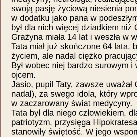
swoją pasję życiową niesienia p
w dodatku jako pana w podeszłym 
był dla nich więcej dziadkiem niż
Grażyna miała 14 lat i weszła w w
Tata miał już skończone 64 lata,
życiem, ale nadal ciężko pracują
Był wobec niej bardzo surowym 
ojcem.
Jasio, pupil Taty, zawsze uważał 
nadal), za swego idola, który wpr
w zaczarowany świat medycyny.
Tata był dla niego człowiekiem, dl
patriotyzm, przysięga Hipokratesa
stanowiły świętość. W jego wspom