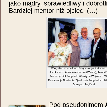
jako mądry, sprawiedliwy i dobrotl
Bardziej mentor niż ojciec. (…)
Wszystkie dzieci Jana Podgórskiego. Od lewej:
Juchkiewicz, Anna Wiśniewska (Winner), Antoni P
Jan Krzysztof Podgórski i Grażyna Wójtowicz. 
Restauracja Akademia. Zjazd rodu Podgórskich 201
Grzegorz Rogiński
Pod pseudonimem