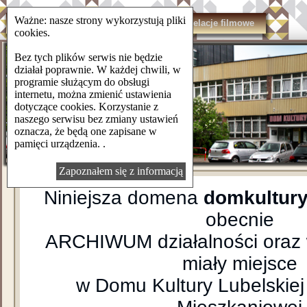
Ważne: nasze strony wykorzystują pliki
domkulturylsm.pl
Kontakt
Relacje filmowe
cookies.
Bez tych plików serwis nie będzie
działał poprawnie. W każdej chwili, w
programie służącym do obsługi
internetu, można zmienić ustawienia
dotyczące cookies. Korzystanie z
naszego serwisu bez zmiany ustawień
oznacza, że będą one zapisane w
pamięci urządzenia. .
Zapoznałem się z informacją
Niniejsza domena
domkultury
obecnie
ARCHIWUM działalności oraz 
miały miejsce
w Domu Kultury Lubelskiej 