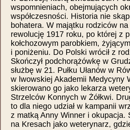
wspomnieniach, obejmujących okr
współczesności. Historia nie skąp
bohatera. W majątku rodziców na
rewolucję 1917 roku, po której z p
kołchozowym parobkiem, żyjącym 
i poniżeniu. Do Polski wrócił z ro
Skończył podchorążówkę w Grudz
służbę w 21. Pułku Ułanów w Ró
w lwowskiej Akademii Medycyny W
skierowano go jako lekarza wetery
Strzelców Konnych w Żółkwi. Dr
to dla niego udział w kampanii wr
z matką Anny Winner i okupacja. 
na Kresach jako weterynarz, gdzie