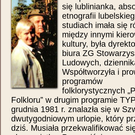
się lublinianka, ab
etnografii lubelski
studiach imała się
między innymi kie
kultury, była dyrekt
biura ZG Stowarzy
Ludowych, dziennik
Współtworzyła i pro
programów
folklorystycznych 
Folkloru” w drugim programie TYP.
grudnia 1981 r. znalazła się w Sz
dwutygodniowym urlopie, który pr
dziś. Musiała przekwalifikować si