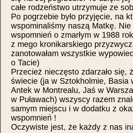
całe rodzeństwo utrzymuje ze sobą
Po pogrzebie było przyjęcie, na k
wspominaliśmy naszą Matkę. Nie 
wspomnień o zmarłym w 1988 roku
z mego kronikarskiego przyzwycza
zanotowałam wszystkie wypowiedz
o Tacie)
Przecież nieczęsto zdarzało się, ż
świecie (ja w Sztokholmie, Basia
Antek w Montrealu, Jaś w Warsza
w Puławach) wszyscy razem znale
samym miejscu i w dodatku z okazj
wspomnień !
Oczywiste jest, że każdy z nas i