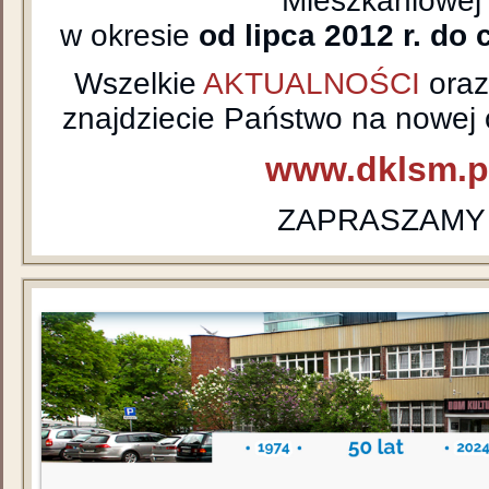
Mieszkaniowej
w okresie
od lipca 2012 r. do 
Wszelkie
AKTUALNOŚCI
ora
znajdziecie Państwo na nowej o
www.dklsm.p
ZAPRASZAMY