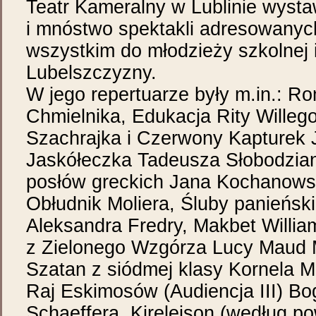
Teatr Kameralny w Lublinie wystaw
i mnóstwo spektakli adresowanyc
wszystkim do młodzieży szkolnej
Lubelszczyzny.
W jego repertuarze były m.in.: 
Chmielnika, Edukacja Rity Willeg
Szachrajka i Czerwony Kapturek 
Jaskółeczka Tadeusza Słobodzia
posłów greckich Jana Kochanowski
Obłudnik Moliera, Śluby panieńsk
Aleksandra Fredry, Makbet Willia
z Zielonego Wzgórza Lucy Maud 
Szatan z siódmej klasy Kornela 
Raj Eskimosów (Audiencja III) B
Schaeffera, Kirelejson (według po