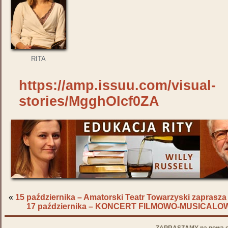
RITA
https://amp.issuu.com/visual-
stories/MgghOIcf0ZA
«
15 października – Amatorski Teatr Towarzyski zapras
17 października – KONCERT FILMOWO-MUSICALOW