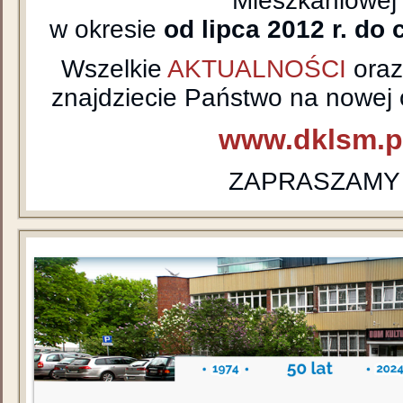
Mieszkaniowej
w okresie
od lipca 2012 r. do 
Wszelkie
AKTUALNOŚCI
ora
znajdziecie Państwo na nowej o
www.dklsm.p
ZAPRASZAMY