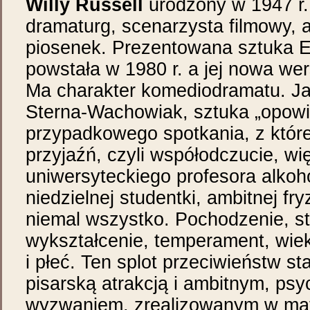
Willy Russell
urodzony w 1947 r.,
dramaturg, scenarzysta filmowy, 
piosenek. Prezentowana sztuka E
powstała w 1980 r. a jej nowa wer
Ma charakter komediodramatu. Ja
Sterna-Wachowiak, sztuka „opowia
przypadkowego spotkania, z które
przyjaźń, czyli współodczucie, wi
uniwersyteckiego profesora alkoho
niedzielnej studentki, ambitnej fryz
niemal wszystko. Pochodzenie, st
wykształcenie, temperament, wie
i płeć. Ten splot przeciwieństw sta
pisarską atrakcją i ambitnym, ps
wyzwaniem, zrealizowanym w mate