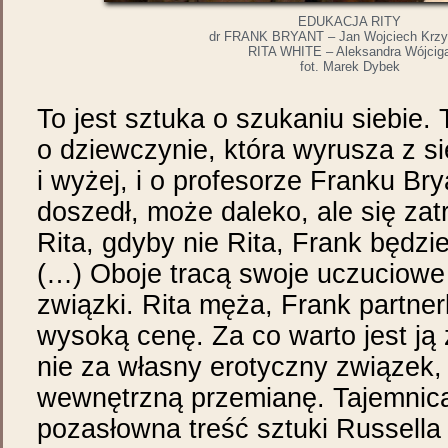
EDUKACJA RITY
dr FRANK BRYANT – Jan Wojciech Krz
RITA WHITE – Aleksandra Wójcig
fot. Marek Dybek
To jest sztuka o szukaniu siebie. 
o dziewczynie, która wyrusza z si
i wyżej, i o profesorze Franku Bry
doszedł, może daleko, ale się zatr
Rita, gdyby nie Rita, Frank będzie 
(…) Oboje tracą swoje uczuciowe
związki. Rita męża, Frank partne
wysoką cenę. Za co warto jest ją 
nie za własny erotyczny związek,
wewnętrzną przemianę. Tajemnica
pozasłowna treść sztuki Russella