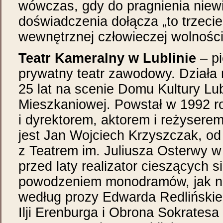
wówczas, gdy do pragnienia niewi
doświadczenia dołącza „to trzecie
wewnętrznej człowieczej wolności
Teatr Kameralny w Lublinie
– p
prywatny teatr zawodowy. Działa 
25 lat na scenie Domu Kultury Lub
Mieszkaniowej. Powstał w 1992 r
i dyrektorem, aktorem i reżyserem
jest Jan Wojciech Krzyszczak, od
z Teatrem im. Juliusza Osterwy w 
przed laty realizator cieszących s
powodzeniem monodramów, jak np
według prozy Edwarda Redlińskie
Ilji Erenburga i Obrona Sokratesa