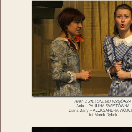
ANIA Z ZIELONEGO WZGÓRZA
Ania – PAULINA ŚWISTÓWNA
Diana Barry – ALEKSANDRA WÓJC
fot Marek Dybek