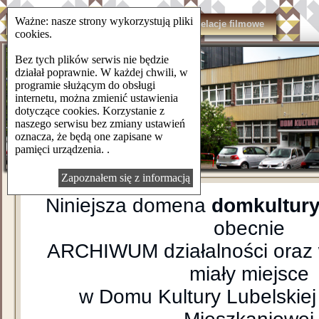
Ważne: nasze strony wykorzystują pliki
domkulturylsm.pl
Kontakt
Relacje filmowe
cookies.
Bez tych plików serwis nie będzie
działał poprawnie. W każdej chwili, w
programie służącym do obsługi
internetu, można zmienić ustawienia
dotyczące cookies. Korzystanie z
naszego serwisu bez zmiany ustawień
oznacza, że będą one zapisane w
pamięci urządzenia. .
Zapoznałem się z informacją
Niniejsza domena
domkultury
obecnie
ARCHIWUM działalności oraz 
miały miejsce
w Domu Kultury Lubelskiej 