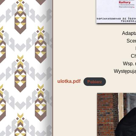
Adapta
Scen
Ch
Wsp. 
Występuj
ulotka.pdf
Pobierz