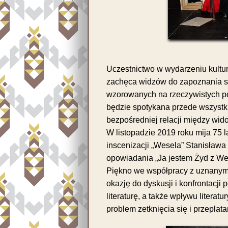
Uczestnictwo w wydarzeniu kultu
zachęca widzów do zapoznania si
wzorowanych na rzeczywistych po
będzie spotykana przede wszystk
bezpośredniej relacji między wi
W listopadzie 2019 roku mija 75 la
inscenizacji „Wesela” Stanisława 
opowiadania „Ja jestem Żyd z We
Piękno we współpracy z uznanymi 
okazję do dyskusji i konfrontacj
literaturę, a także wpływu litera
problem zetknięcia się i przeplata