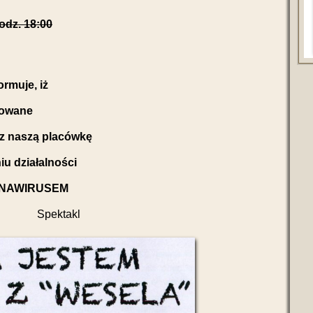
odz. 18:00
rmuje, iż
wowane
ez naszą placówkę
u działalności
RONAWIRUSEM
Spektakl