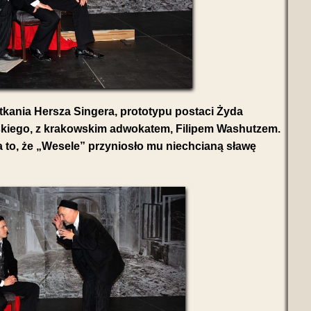
tkania Hersza Singera, prototypu postaci Żyda
skiego, z krakowskim adwokatem, Filipem Washutzem.
a to, że „Wesele” przyniosło mu niechcianą sławę