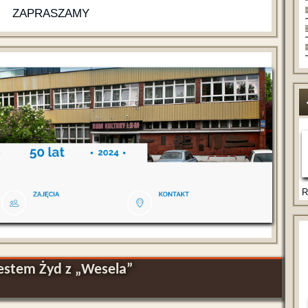
ZAPRASZAMY
R
jestem Żyd z „Wesela”