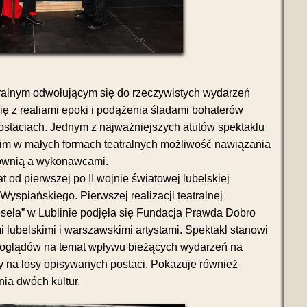
ralnym odwołującym się do rzeczywistych wydarzeń
ę z realiami epoki i podążenia śladami bohaterów
staciach. Jednym z najważniejszych atutów spektaklu
im w małych formach teatralnych możliwość nawiązania
downią a wykonawcami.
t od pierwszej po II wojnie światowej lubelskiej
Wyspiańskiego. Pierwszej realizacji teatralnej
sela” w Lublinie podjęła się Fundacja Prawda Dobro
lubelskimi i warszawskimi artystami. Spektakl stanowi
i poglądów na temat wpływu bieżących wydarzeń na
tury na losy opisywanych postaci. Pokazuje również
nia dwóch kultur.