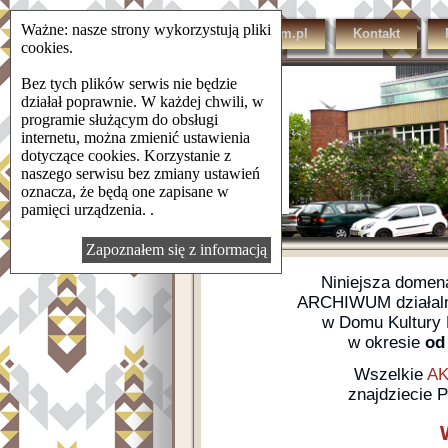
Ważne: nasze strony wykorzystują pliki
domkulturylsm.pl
Kontakt
cookies.
Bez tych plików serwis nie będzie
działał poprawnie. W każdej chwili, w
programie służącym do obsługi
internetu, można zmienić ustawienia
dotyczące cookies. Korzystanie z
naszego serwisu bez zmiany ustawień
oznacza, że będą one zapisane w
pamięci urządzenia. .
Zapoznałem się z informacją
Niniejsza dome
ARCHIWUM działalno
w Domu Kultury L
w okresie
od 
Wszelkie
AK
znajdziecie 