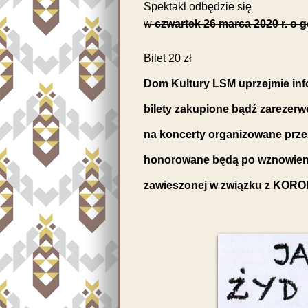
Spektakl odbędzie się
w
czwartek 26 marca 2020 r. o g
Bilet 20 zł
Dom Kultury LSM uprzejmie info
bilety zakupione bądź zarezer
na koncerty organizowane prz
honorowane będą po wznowieni
zawieszonej w związku z KO