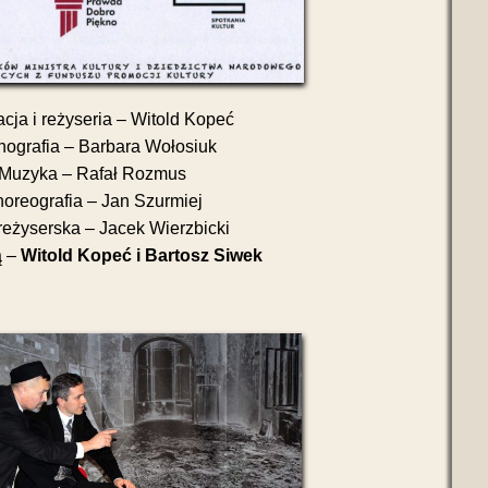
cja i reżyseria – Witold Kopeć
ografia – Barbara Wołosiuk
Muzyka – Rafał Rozmus
oreografia – Jan Szurmiej
reżyserska – Jacek Wierzbicki
ą –
Witold Kopeć i Bartosz Siwek