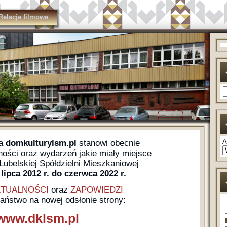
Relacje filmowe
A
na
domkulturylsm.pl
stanowi obecnie
ści oraz wydarzeń jakie miały miejsce
ubelskiej Spółdzielni Mieszkaniowej
lipca 2012 r. do czerwca 2022 r.
TUALNOŚCI
oraz
ZAPOWIEDZI
Państwo na nowej odsłonie strony:
www.dklsm.pl