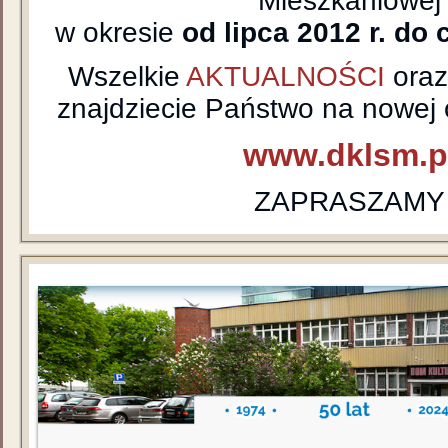
Mieszkaniowej
w okresie
od lipca 2012 r. do 
Wszelkie
AKTUALNOŚCI
ora
znajdziecie Państwo na nowej o
www.dklsm.p
ZAPRASZAMY