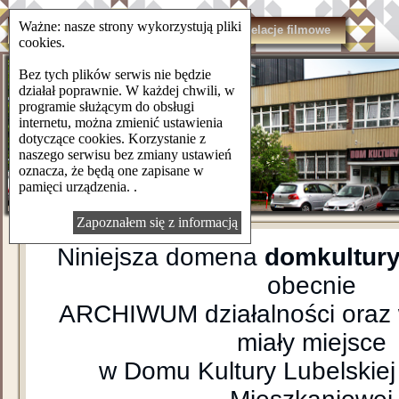
Ważne: nasze strony wykorzystują pliki
domkulturylsm.pl
Kontakt
Relacje filmowe
cookies.
Bez tych plików serwis nie będzie
działał poprawnie. W każdej chwili, w
programie służącym do obsługi
internetu, można zmienić ustawienia
dotyczące cookies. Korzystanie z
naszego serwisu bez zmiany ustawień
oznacza, że będą one zapisane w
pamięci urządzenia. .
Zapoznałem się z informacją
Niniejsza domena
domkultury
obecnie
ARCHIWUM działalności oraz 
miały miejsce
w Domu Kultury Lubelskiej 