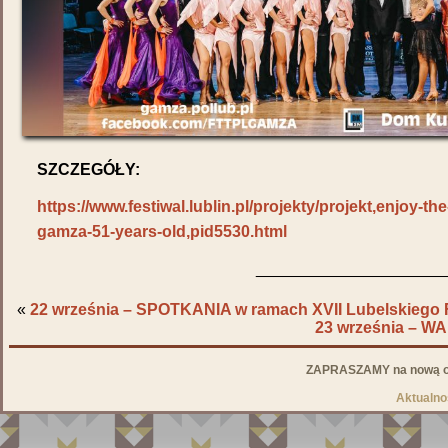
SZCZEGÓŁY:
https://www.festiwal.lublin.pl/projekty/projekt,enjoy-t
gamza-51-years-old,pid5530.html
_____________________
«
22 września – SPOTKANIA w ramach XVII Lubelskiego 
23 września – 
ZAPRASZAMY na nową od
Aktualno